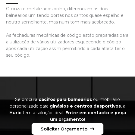
O cinza e metalizados brilho, diferenciam os dois
balneários um tendo portas nos cantos quase espelho e
noutro semelhante, mas num tom mais acobreado.
As fechaduras mecânicas de código estão preparadas para
a utilização de vários utilizadores esquecendo o código
após cada utilização assim permitindo a cada atleta ter o
seu código.
Se procura
cacifos para balneários
ou mobiliário
personalizado para
ginásios e centros desportivos
, a
Huric
tem a solução ideal.
Entre em contacto e peça
um orçamento!
Solicitar Orçamento