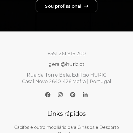
Sou profissional
+351 261 816 200
geral@huric.pt
Rua da Torre Bela, Edifício HURIC
Casal Novo 2640-426 Mafra | Portugal
Links rápidos
Cacifos e outro mobiliário para Ginásios e Desporto