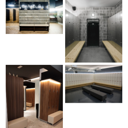
Balance fitness club
Krush it-by Kalorias
FitnessFactory
Biscaia