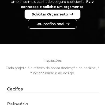
ambiente mais acolhedor, seguro e eficiente.
Fale
connosco e solicite um orçamento!
Solicitar Orçamento
Sou profissional
Inspirações
Cada projeto é o reflexo da nossa dedicação ao detalhe, à
funcionalidade e ao design.
Cacifos
Balneário