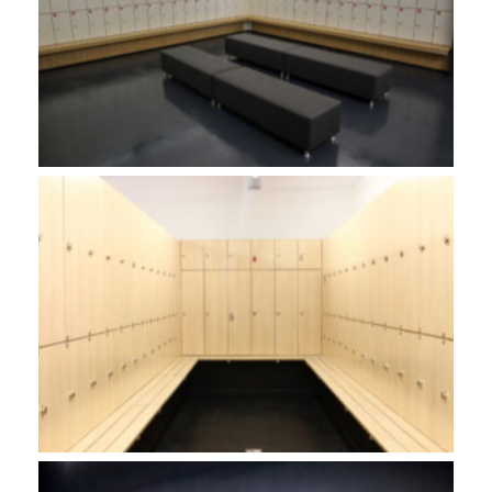
FitnessFactory
No