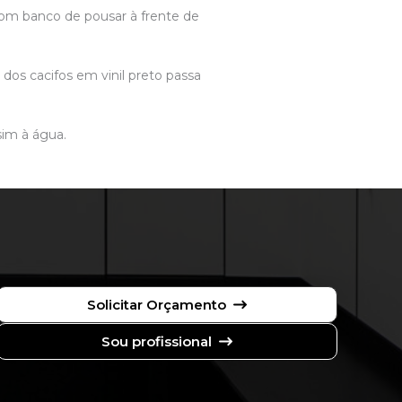
com banco de pousar à frente de
os cacifos em vinil preto passa
sim à água.
Solicitar Orçamento
Sou profissional