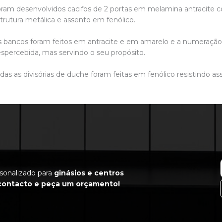
ram desenvolvidos cacifos de 2 portas em melamina antracite 
trutura metálica e assento em fenólico.
 bancos foram feitos em antracite e em amarelo e a numeração d
spercebida, mas servindo o seu propósito.
das as divisórias de duche foram feitas em fenólico resistindo as
rsonalizado para
ginásios e centros
contacto e peça um orçamento!