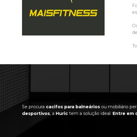
Fo
es
Os
de
To
Se procura
cacifos para balneários
ou mobiliário pe
desportivos
, a
Huric
tem a solução ideal.
Entre em 