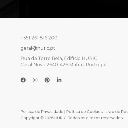
+351 261 816 200
geral@huric.pt
Rua da Torre Bela, Edifício HURIC
Casal Novo 2640-426 Mafra | Portugal
Política de Privacidade
|
Política de Cookies
|
Livro de R
Copyright © 2026 HURIC. Todos os direitos reservados.