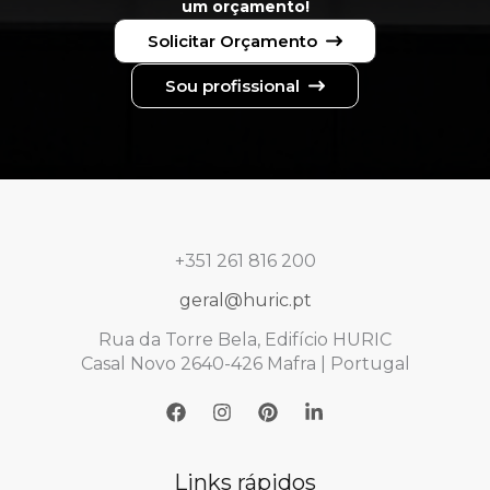
um orçamento!
Solicitar Orçamento
Sou profissional
+351 261 816 200
geral@huric.pt
Rua da Torre Bela, Edifício HURIC
Casal Novo 2640-426 Mafra | Portugal
Links rápidos