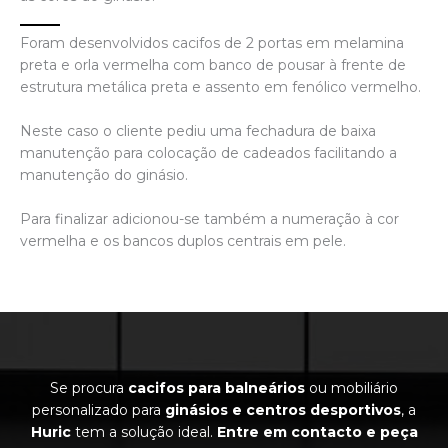
Foram desenvolvidos cacifos de 2 portas em melamina
preta e orla vermelha com banco de pousar à frente de
estrutura metálica preta e assento em fenólico vermelho.
Neste caso o cliente pediu uma fechadura de baixa
manutenção para colocação de cadeados facilitando a
manutenção do ginásio.
Para finalizar adicionou-se também a numeração à cor
vermelha e os bancos duplos centrais em pele.
Se procura
cacifos para balneários
ou mobiliário
personalizado para
ginásios e centros desportivos
, a
Huric
tem a solução ideal.
Entre em contacto e peça