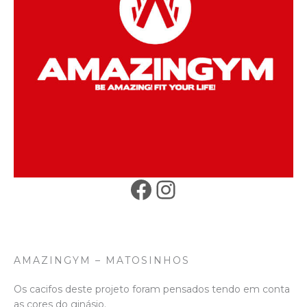
Facebook
Instagram
AMAZINGYM – MATOSINHOS
Os cacifos deste projeto foram pensados tendo em conta
as cores do ginásio.