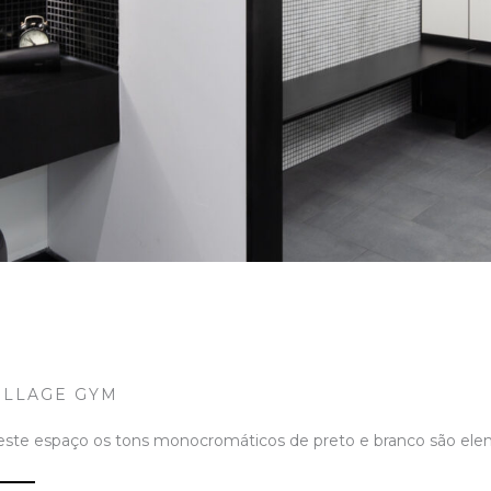
ILLAGE GYM
ste espaço os tons monocromáticos de preto e branco são eleme