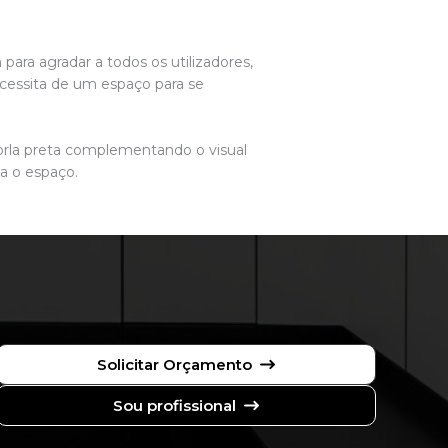
para agradar a todos os utilizadores,
cessita de um espaço para se
 orla preta complementando o visual
a o espaço.
Solicitar Orçamento
Sou profissional