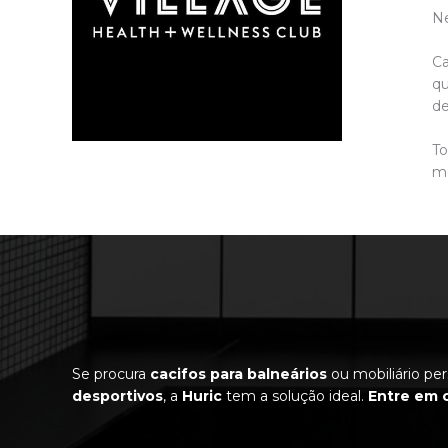
Ne
Ca
qu
de
To
mo
Se procura
cacifos para balneários
ou mobiliário pe
desportivos
, a
Huric
tem a solução ideal.
Entre em 