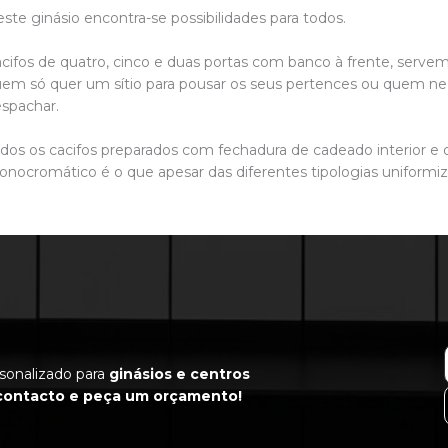
ste ginásio encontra-se possibilidades para todos.
cifos de quatro, cinco e duas portas com banco à frente, servem 
em só quer um sítio para pousar os seus pertences ou quem ne
spachar.
dos os cacifos preparados com fechadura de cadeado interior e
nocromático é o que apesar das diferentes tipologias uniformiz
rsonalizado para
ginásios e centros
contacto e peça um orçamento!