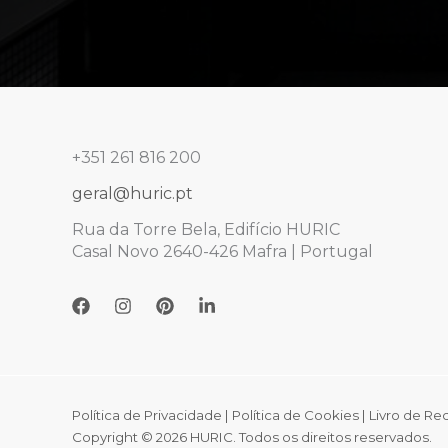
+351 261 816 200
geral@huric.pt
Rua da Torre Bela, Edifício HURIC
Casal Novo 2640-426 Mafra | Portugal
Política de Privacidade
|
Política de Cookies
|
Livro de R
Copyright © 2026 HURIC. Todos os direitos reservados.